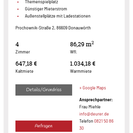
Themenspielplatz
Günstiger Mieterstrom
Außenstellplätze mit Ladestationen
Prochownik-Straße 2, 86609 Donauwörth
2
4
86,29 m
Zimmer
Wfl.
647,18 €
1.034,18 €
Kaltmiete
Warmmiete
» Google Maps
Details/Grundriss
Ansprechpartner:
Frau Miehle
info@deurer.de
Telefon
0821 50 86
Anfragen
30