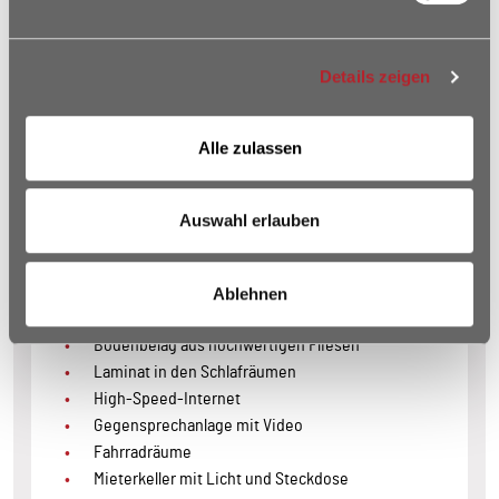
Rollstuhlgeeigneter Aufzug
Überwiegend bodentiefe Schallschutzfenster mit
Details zeigen
dreifacher Isolierverglasung
Elektrische Rollläden aus Aluminium
Moderne Bäder mit großformatigen italienischen
Alle zulassen
Designfliesen
Edle Badezimmermöbel
Duschtrennwände aus Glas
Auswahl erlauben
LED Deckenspots in Bad und Flur
Waschmaschinen- und Trockneranschluss
Fußbodenheizung aus Nahwärmenetz
Ablehnen
Wohnungslüftung mit Wärmerückgewinnung
Bodenbelag aus hochwertigen Fliesen
Laminat in den Schlafräumen
High-Speed-Internet
Gegensprechanlage mit Video
Fahrradräume
Mieterkeller mit Licht und Steckdose