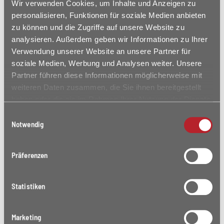
Wir verwenden Cookies, um Inhalte und Anzeigen zu
personalisieren, Funktionen für soziale Medien anbieten
zu können und die Zugriffe auf unsere Website zu
analysieren. Außerdem geben wir Informationen zu Ihrer
Verwendung unserer Website an unsere Partner für
soziale Medien, Werbung und Analysen weiter. Unsere
Partner führen diese Informationen möglicherweise mit
weiteren Daten zusammen, die Sie ihnen bereitgestellt
haben oder die sie im Rahmen Ihrer Nutzung der Dienste
MODERNE 4-ZIMMER-
gesammelt haben.
Einwilligungsauswahl
WOHNUNG IN NATURNAHER
Notwendig
LAGE IN DONAUWÖRTH! NUR
MIT WBS STUFE II
Präferenzen
Naturnahe Lage am Schellenberg
KFW 40 Energieeffizienzhaus
Statistiken
Qualitätssiegel Nachhaltiges Gebäude
Barrierefreie 1 – 4 Zimmerwohnungen
Jede Wohnung mit Balkon, Loggia oder Terrasse
Marketing
mit Gartenanteil