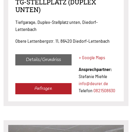
TG-STELLPLATZ (DUPLEX
UNTEN)
Tiefgarage, Duplex-Stellplatz unten, Diedorf-
Lettenbach
Obere Lettenbergstr. 11, 86420 Diedorf-Lettenbach
» Google Maps
Details/Grundriss
Ansprechpartner:
Stefanie Miehle
info@deurer.de
Anfragen
Telefon
0821508630