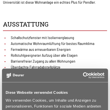
Universität ist diese Wohnanlage ein echtes Plus für Pendler.
AUSSTATTUNG
Schallschutzfenster mit Isolierverglasung
Automatische Wohnraumlüftung für bestes Raumklima
Fernwärme aus erneuerbaren Energien
Rollstuhlgeeigneter Aufzug über alle Etagen
Barrierefreier Zugang zu allen Wohnungen
Überdachte Fahrradabstellplätze
Hauseingangstüren mit hochauflösender Videokamera
Großzügige Treppenhäuser mit Sitzgruppen, die als
Kommunikationsflure dienen
Kinderwagenraum und Trockenraum im Kellergeschoss
Diese Webseite verwendet Cookies
Solide Ziegelbauweise mit hervorragender Wärmedämmung
Wir verwenden Cookies, um Inhalte und Anzeigen zu
(hohe Energieeinsparung)
personalisieren, Funktionen für soziale Medien anbieten
Lage der Wohnung in optimaler Ausrichtung