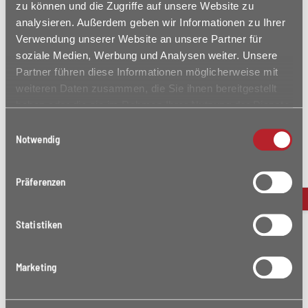
zu können und die Zugriffe auf unsere Website zu
Große Terrasse mit Gartenanteil (EG), Loggien oder
analysieren. Außerdem geben wir Informationen zu Ihrer
Dachterrassen
Verwendung unserer Website an unsere Partner für
Die Bäder sind deckenhoch mit großformatigen
soziale Medien, Werbung und Analysen weiter. Unsere
Designerfliesen gefliest und mit Badmöbeln, Spiegelschrank
Partner führen diese Informationen möglicherweise mit
und Einbauradio ausgestattet
weiteren Daten zusammen, die Sie ihnen bereitgestellt
Alle 3- und 4-Zimmer-Wohnungen mit Eltern- und Kinderbad
haben oder die sie im Rahmen Ihrer Nutzung der Dienste
Bodenbelag in Wohnen, Küche, Diele und Bad: großformatige,
gesammelt haben.
Einwilligungsauswahl
moderne Bodenfliesen
Notwendig
Diele und Bad mit modernen Spots
Kabelanschluss für Fernsehen und schnelles Internet in
Wohnen, Kochen, Schlafen und Bad
Präferenzen
Gegensprechanlage mit elektrischem Türöffner und
Videoauge
Statistiken
Abschließbarer Keller im Untergeschoss mit Licht und
Steckdose
Bodenbelag in Schlafräumen: hochwertiger Laminatboden
Marketing
Waschmaschinen- und Trockneranschluss in der Wohnung
Fußbodenheizung