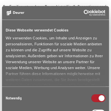
Das Familienunternehmen Deurer bietet für alle Generationen egal
ob Singles, Paare oder Familien bezahlbare Wohnungen erster
Klasse in sehr guten Lagen an.
Im Besonderen streben wir in allen unseren Wohnanlagen ein
Diese Webseite verwendet Cookies
Zusammenleben verschiedener Generationen an. Das soziale
Wir verwenden Cookies, um Inhalte und Anzeigen zu
Miteinander aller Menschen von der jungen Familie bis zur
personalisieren, Funktionen für soziale Medien anbieten
Generation 50+ fördern wir auch durch unsere beiden
zu können und die Zugriffe auf unsere Website zu
Gemeinschaftswohnungen im Sheridan Park und im Reese
analysieren. Außerdem geben wir Informationen zu Ihrer
Paradise, sowie durch unsere großzügigen Begegnungsflure. Hier
Verwendung unserer Website an unsere Partner für
soll unseren Mietern die Möglichkeit der Kommunikation gegeben
soziale Medien, Werbung und Analysen weiter. Unsere
werden.
Partner führen diese Informationen möglicherweise mit
weiteren Daten zusammen, die Sie ihnen bereitgestellt
Die hohe Wohnqualität, Barrierefreiheit und eine gute Lage sind
haben oder die sie im Rahmen Ihrer Nutzung der Dienste
Voraussetzungen, dass die verschiedenen Altersklassen glücklich
gesammelt haben.
zusammenleben.
Einwilligungsauswahl
Notwendig
IMPRESSIONEN