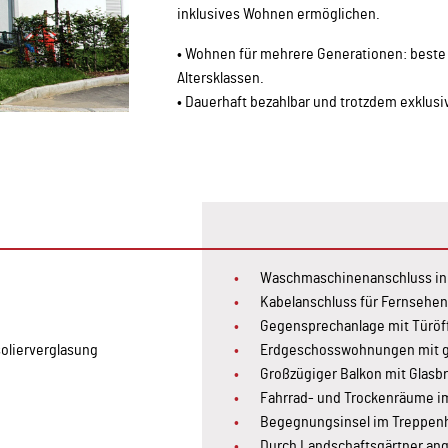
inklusives Wohnen ermöglichen.
• Wohnen für mehrere Generationen: beste M
Altersklassen.
• Dauerhaft bezahlbar und trotzdem exklusi
Waschmaschinenanschluss in
Kabelanschluss für Fernsehe
Gegensprechanlage mit Türö
solierverglasung
Erdgeschosswohnungen mit gr
Großzügiger Balkon mit Glasb
Fahrrad- und Trockenräume i
e
Begegnungsinsel im Treppen
Durch Landschaftsgärtner ange