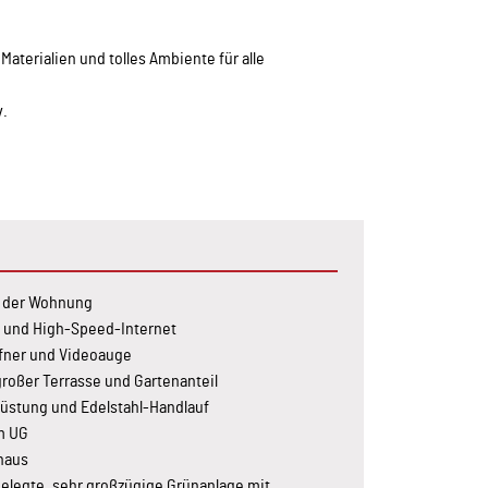
aterialien und tolles Ambiente für alle
v.
 der Wohnung
n und High-Speed-Internet
ffner und Videoauge
oßer Terrasse und Gartenanteil
rüstung und Edelstahl-Handlauf
m UG
haus
legte, sehr großzügige Grünanlage mit