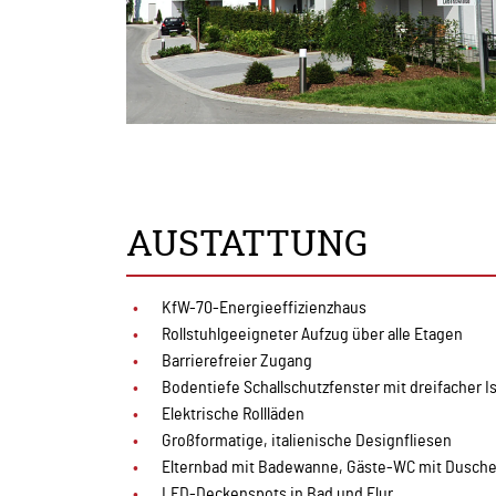
AUSTATTUNG
KfW-70-Energieeffizienzhaus
Rollstuhlgeeigneter Aufzug über alle Etagen
Barrierefreier Zugang
Bodentiefe Schallschutzfenster mit dreifacher I
Elektrische Rollläden
Großformatige, italienische Designfliesen
Elternbad mit Badewanne, Gäste-WC mit Dusch
LED-Deckenspots in Bad und Flur