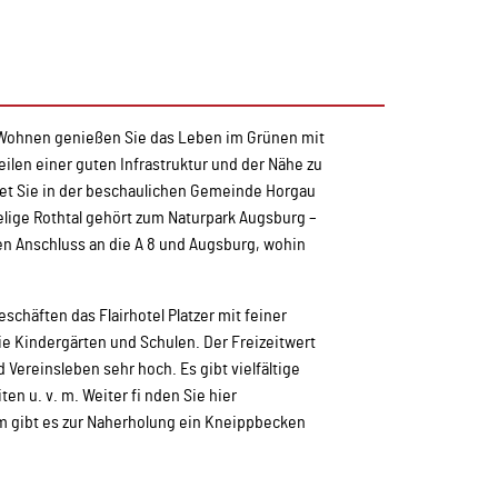
 Wohnen genießen Sie das Leben im Grünen mit
len einer guten Infrastruktur und der Nähe zu
et Sie in der beschaulichen Gemeinde Horgau
gelige Rothtal gehört zum Naturpark Augsburg –
n Anschluss an die A 8 und Augsburg, wohin
chäften das Flairhotel Platzer mit feiner
wie Kindergärten und Schulen. Der Freizeitwert
 Vereinsleben sehr hoch. Es gibt vielfältige
en u. v. m. Weiter fi nden Sie hier
gibt es zur Naherholung ein Kneippbecken