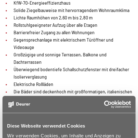
KfW-70-Energieeffizienzhaus
Solide Ziegelbauweise mit hervorragendem Wohnraumklima
Lichte Raumhöhen von 2,60 m bis 2,80 m
Rollstuhlgeeigneter Aufzug über alle Etagen
Barrierefreier Zugang zu allen Wohnungen
Gegensprechanlage mit elektrischem Türöffner und
Videoauge
Großzügige und sonnige Terrassen, Balkone und
Dachterrassen
Überwiegend bodentiefe Schallschutzfenster mit dreifacher
Isolierverglasung
Elektrische Rollläden
Die Bäder sind deckenhoch mit großformatigen, italienischen
Designerfliesen gefliest
Die Badezimmer verfügen über Badewanne,
Doppelwaschtisch, Dusche, Badmöbel, Spiegelschrank und
Einbauradio
Diese Webseite verwendet Cookies
Wohnraum mit Küchenbereich, Diele, Bad und Abstellraum mit
Wir verwenden Cookies, um Inhalte und Anzeigen zu
großformatigen, italienischen Bodenfliesen