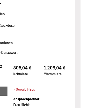
men
deo
 Steckdose
stationen
09 Donauwörth
2
806,04 €
1.208,04 €
Kaltmiete
Warmmiete
» Google Maps
Ansprechpartner:
Frau Miehle