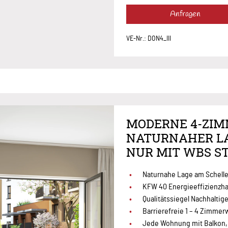
Anfragen
VE-Nr.: DON4_III
MODERNE 4-ZI
NATURNAHER L
NUR MIT WBS ST
Naturnahe Lage am Schell
KFW 40 Energieeffizienzh
Qualitätssiegel Nachhalti
Barrierefreie 1 – 4 Zimm
Jede Wohnung mit Balkon, 