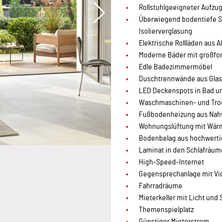
Rollstuhlgeeigneter Aufzu
Überwiegend bodentiefe Sc
Isolierverglasung
Elektrische Rollläden aus 
Moderne Bäder mit großfor
Edle Badezimmermöbel
Duschtrennwände aus Glas
LED Deckenspots in Bad un
Waschmaschinen- und Tro
Fußbodenheizung aus Na
Wohnungslüftung mit Wä
Bodenbelag aus hochwerti
Laminat in den Schlafräu
High-Speed-Internet
Gegensprechanlage mit Vi
Fahrradräume
Mieterkeller mit Licht und
Themenspielplatz
Günstiger Mieterstrom