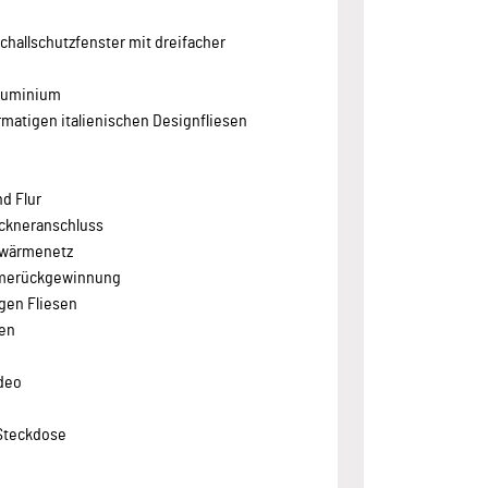
g
hallschutzfenster mit dreifacher
Aluminium
matigen italienischen Designfliesen
d Flur
ckneranschluss
hwärmenetz
rmerückgewinnung
gen Fliesen
men
deo
 Steckdose