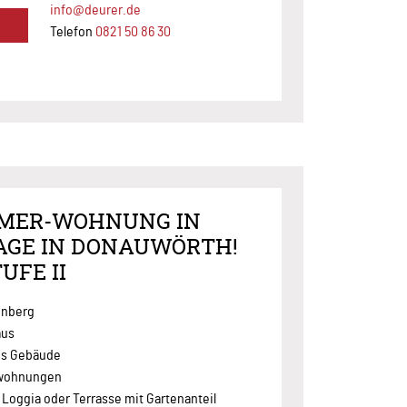
info@deurer.de
Telefon
0821 50 86 30
MMER-WOHNUNG IN
AGE IN DONAUWÖRTH!
UFE II
enberg
aus
ges Gebäude
erwohnungen
Loggia oder Terrasse mit Gartenanteil