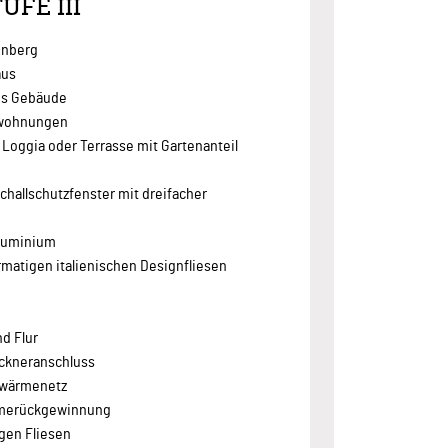
UFE III
enberg
aus
ges Gebäude
erwohnungen
Loggia oder Terrasse mit Gartenanteil
g
hallschutzfenster mit dreifacher
Aluminium
matigen italienischen Designfliesen
d Flur
ckneranschluss
hwärmenetz
rmerückgewinnung
gen Fliesen