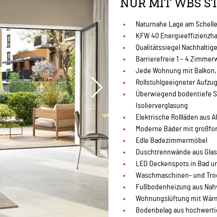
NUR MIT WBS ST
Naturnahe Lage am Schell
KFW 40 Energieeffizienzh
Qualitätssiegel Nachhalti
Barrierefreie 1 – 4 Zimm
Jede Wohnung mit Balkon, 
Rollstuhlgeeigneter Aufzu
Überwiegend bodentiefe Sc
Isolierverglasung
Elektrische Rollläden aus 
Moderne Bäder mit großfor
Edle Badezimmermöbel
Duschtrennwände aus Glas
LED Deckenspots in Bad un
Waschmaschinen- und Tro
Fußbodenheizung aus Na
Wohnungslüftung mit Wä
Bodenbelag aus hochwerti