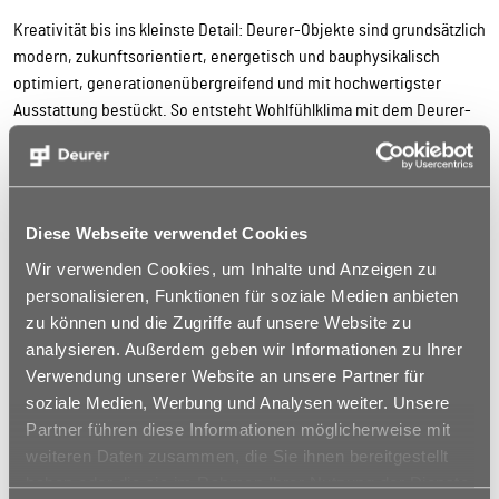
Kreativität bis ins kleinste Detail: Deurer-Objekte sind grundsätzlich
modern, zukunftsorientiert, energetisch und bauphysikalisch
optimiert, generationenübergreifend und mit hochwertigster
Ausstattung bestückt. So entsteht Wohlfühlklima mit dem Deurer-
Qualitätssiegel.
Klimaschutz fördern und gleichzeitig Energiekosten für unsere
Mieter einsparen ist für uns ein zentrales Anliegen im Neubau.
Diese Webseite verwendet Cookies
Nachhaltigkeit bei der Auswahl von Materialien und Bauweisen ist
für uns eine Richtschnur schon bei der Planung. In unserem
Wir verwenden Cookies, um Inhalte und Anzeigen zu
neuesten Mehrfamilienhaus in Donauwörth realisieren wir ein KfW-
personalisieren, Funktionen für soziale Medien anbieten
40 Energieeffizienzhaus mit QNG-Nachhaltigkeitssiegel.
zu können und die Zugriffe auf unsere Website zu
analysieren. Außerdem geben wir Informationen zu Ihrer
Die solide Bauweise ist auf unserer Prioritätenliste ganz oben
Verwendung unserer Website an unsere Partner für
angesiedelt. Wir wollen allen Bevölkerungsschichten und
soziale Medien, Werbung und Analysen weiter. Unsere
Nationalitäten Wohnraum besonderer Qualität anbieten.
Partner führen diese Informationen möglicherweise mit
Wertbeständige Wohnmodelle für bessere Lebensqualität der
weiteren Daten zusammen, die Sie ihnen bereitgestellt
Bewohner und Mieter sind unser Ziel: Zukunft wird bei Deurer
haben oder die sie im Rahmen Ihrer Nutzung der Dienste
geplant!