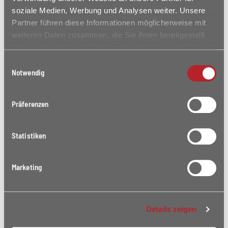
soziale Medien, Werbung und Analysen weiter. Unsere
Partner führen diese Informationen möglicherweise mit
weiteren Daten zusammen, die Sie ihnen bereitgestellt
IMPRESSIONEN
haben oder die sie im Rahmen Ihrer Nutzung der Dienste
gesammelt haben.
Einwilligungsauswahl
Notwendig
Präferenzen
Statistiken
Marketing
Details zeigen